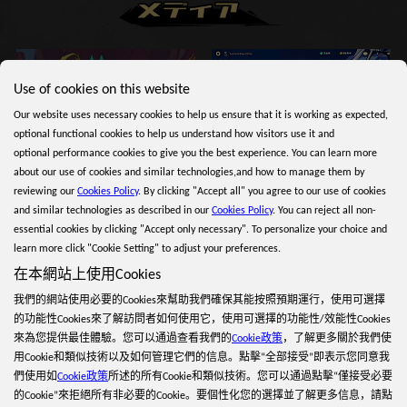
Use of cookies on this website
Our website uses necessary cookies to help us ensure that it is working as expected,
optional functional cookies to help us understand how visitors use it and
optional performance cookies to give you the best experience. You can learn more
Gunfire Reborn Mobile Trailer
Gunfire Reborn mobile screenshot
about our use of cookies and similar technologies,and how to manage them by
reviewing our
Cookies Policy
. By clicking "Accept all" you agree to our use of cookies
and similar technologies as described in our
Cookies Policy
. You can reject all non-
essential cookies by clicking "Accept only necessary". To personalize your choice and
learn more click "Cookie Setting" to adjust your preferences.
在本網站上使用Cookies
Gunfire Reborn mobile screenshot
Gunfire Reborn mobile screenshot
我們的網站使用必要的Cookies來幫助我們確保其能按照預期運行，使用可選擇
的功能性Cookies來了解訪問者如何使用它，使用可選擇的功能性/效能性Cookies
最初
前へ
1
2
次へ
最後
來為您提供最佳體驗。您可以通過查看我們的
Cookie政策
，了解更多關於我們使
用Cookie和類似技術以及如何管理它們的信息。點擊“全部接受”即表示您同意我
們使用如
Cookie政策
所述的所有Cookie和類似技術。您可以通過點擊“僅接受必要
的Cookie”來拒絕所有非必要的Cookie。要個性化您的選擇並了解更多信息，請點