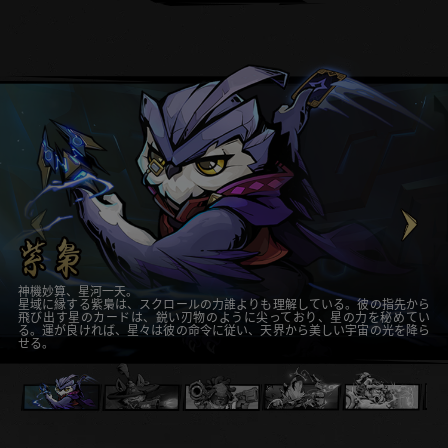
神機妙算、星河一天。
星域に縁する紫梟は、スクロールの力誰よりも理解している。彼の指先から
飛び出す星のカードは、鋭い刃物のように尖っており、星の力を秘めてい
る。運が良ければ、星々は彼の命令に従い、天界から美しい宇宙の光を降ら
せる。