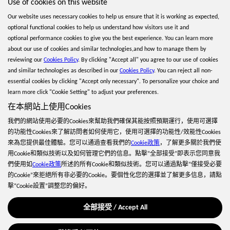
Use of cookies on this website
前へ：
Gunfire Reborn Mobile Spring Festival Update Preview
Our website uses necessary cookies to help us ensure that it is working as expected,
次へ：
10月13日アップデートのお知らせ
optional functional cookies to help us understand how visitors use it and
optional performance cookies to give you the best experience. You can learn more
about our use of cookies and similar technologies,and how to manage them by
reviewing our
Cookies Policy
. By clicking "Accept all" you agree to our use of cookies
and similar technologies as described in our
Cookies Policy
. You can reject all non-
Gunfire Rebornについて
essential cookies by clicking "Accept only necessary". To personalize your choice and
Gunfire Rebornは、FPS、Roguelite、RPG内容を備えたアドベンチャー
learn more click "Cookie Setting" to adjust your preferences.
レベルのゲームです。プレイヤーはさまざまな能力を持つヒーロー
を操作して、さまざまな成長やゲームプレイを体験したり、ランダ
在本網站上使用Cookies
ムにドロップした武器を使用してランダムな世界で冒険したりでき
ます。このゲームは、シングルプレイもでき、または最大4人の協
我們的網站使用必要的Cookies來幫助我們確保其能按照預期運行，使用可選擇
力プレイもできます。
的功能性Cookies來了解訪問者如何使用它，使用可選擇的功能性/效能性Cookies
來為您提供最佳體驗。您可以通過查看我們的
Cookie政策
，了解更多關於我們使
用Cookie和類似技術以及如何管理它們的信息。點擊“全部接受”即表示您同意我
們使用如
Cookie政策
所述的所有Cookie和類似技術。您可以通過點擊“僅接受必要
的Cookie”來拒絕所有非必要的Cookie。要個性化您的選擇並了解更多信息，請點
擊“Cookie設置”調整您的偏好。
全部接受 / Accept All