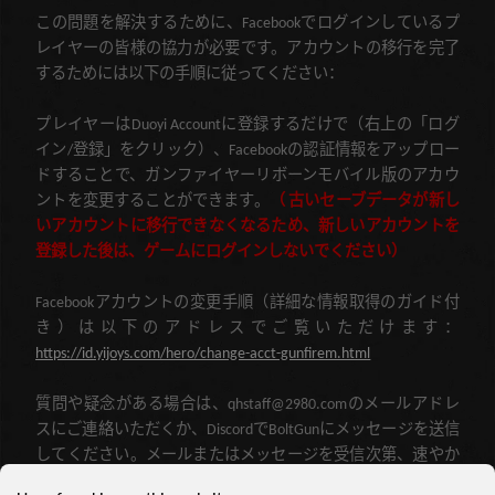
この問題を解決するために、Facebookでログインしているプ
レイヤーの皆様の協力が必要です。アカウントの移行を完了
するためには以下の手順に従ってください：
プレイヤーはDuoyi Accountに登録するだけで（右上の「ログ
イン/登録」をクリック）、Facebookの認証情報をアップロー
ドすることで、ガンファイヤーリボーンモバイル版のアカウ
ントを変更することができます。
（
古いセーブデータが新し
いアカウントに移行できなくなるため、新しいアカウントを
登録した後は、ゲームにログインしないでください）
Facebookアカウントの変更手順（詳細な情報取得のガイド付
き）は以下のアドレスでご覧いただけます：
https://id.yijoys.com/hero/change-acct-gunfirem.html
質問や疑念がある場合は、qhstaff@2980.comのメールアドレ
スにご連絡いただくか、DiscordでBoltGunにメッセージを送信
してください。メールまたはメッセージを受信次第、速やか
に対応させていただきます。