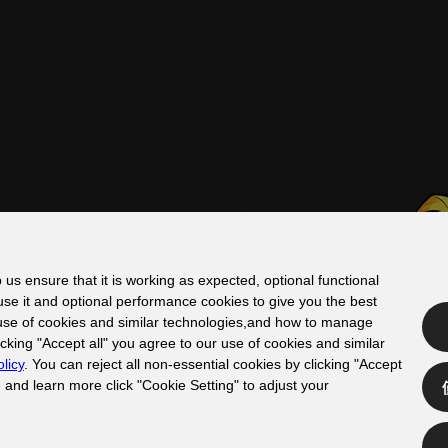
us ensure that it is working as expected, optional functional
use it and optional performance cookies to give you the best
use of cookies and similar technologies,and how to manage
licking "Accept all" you agree to our use of cookies and similar
Roguelite随机元素和RPG策略选择的国风冒险闯
licy
. You can reject all non-essential cookies by clicking "Accept
 and learn more click "Cookie Setting" to adjust your
体验多种流派玩法，使用随机掉落的武器在随机性关卡中
最多四人组队，享受共同冒险闯关的乐趣。